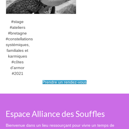
#stage
#ateliers
#bretagne
#constellations
systémiques,
familiales et
karmiques
#côtes
d’armor
#2021
Prendre un rendez-vous
Espace Alliance des Souffles
Bienvenue dans un lieu ressourçant pour vivre un temps de