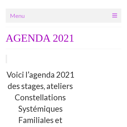
Menu
Bienvenue
AGENDA 2021
Accompagnements
Coaching professionnel
Soin-Massage
Voici l’agenda 2021
…ma grossesse et ma vie de bébé
des stages, ateliers
…dans ma peau d’ado
Constellations
…dans mon corps
Systémiques
…dans mon corps qui vieillit
Familiales et
Constellations Systémiques Familiales