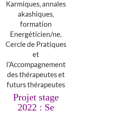
Karmiques, annales
Karmiques Chamaniques Animales
akashiques,
Tarot-Constellation
formation
Soin de l’Aura
Energéticien/ne,
Annales akashiques
Cercle de Pratiques
Relation à l’argent
et
Séances
l’Accompagnement
Mieux-être et auto-guérison
des thérapeutes et
Se sortir d’une situation
futurs thérapeutes
Se révéler à soi
Projet stage
Formations
2022 : Se
Formation Energéticien-ne diplômante