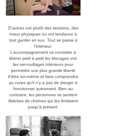
Initiation aux Soins Energétiques
Formation Annales Akashiques Diplômante
D’autres ont plutôt des tensions, des
Formation Constellations Systémiques
maux physiques ou ont tendance à
Familiales Karmiques Chamaniques et Animales
tout garder en eux. Tout se passe à
l’intérieur.
Accompagnement des Thérapeutes
L’accompagnement va consister à
libérer petit à petit les blocages voir
Accompagnement personnalisé
les verrouillages intérieurs pour
permettre une plus grande liberté
Constellation professionnelle
d’être soi-même et faire comprendre
au corps qu’il n’y a pas de danger à
Cercle de Pratiques thérapeutes et futurs
fonctionner autrement. Bien au
thérapeutes
contraire, les personnes se sentent
libérées de chaînes qui les limitaient
Témoignages
jusqu’à présent.
Actualités
Soin de l’Aura