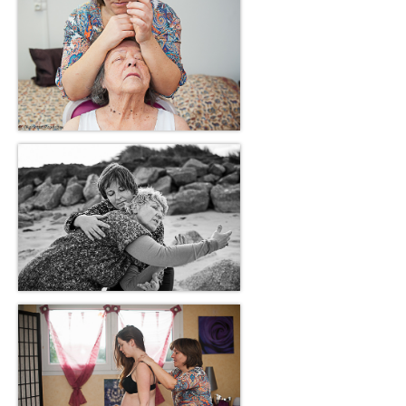
Karmiques Chamaniques Animales
Tarot-Constellation
Soin de l’Aura
Annales akashiques
Relation à l’argent
Séances
Mieux-être et auto-guérison
Se sortir d’une situation
Se révéler à soi
Formations
Formation Energéticien-ne diplômante