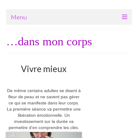
Menu
Bienvenue
…dans mon corps
Accompagnements
Coaching professionnel
Vivre mieux
Soin-Massage
…ma grossesse et ma vie de bébé
De même certains adultes se disent à
…dans ma peau d’ado
fleur de peau et ne savent pas gérer
ce qui se manifeste dans leur corps.
La première séance va permettre une
…dans mon corps
libération émotionnelle. Un
investissement sur la durée va
…dans mon corps qui vieillit
permettre d’en comprendre les clés.
Constellations Systémiques Familiales