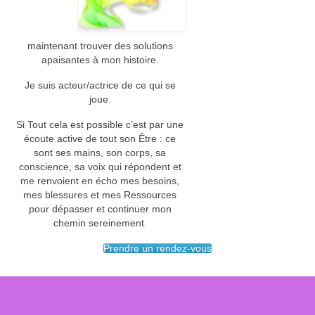
Initiation aux Soins Energétiques
Formation Annales Akashiques Diplômante
maintenant trouver des solutions
apaisantes à mon histoire.
Formation Constellations Systémiques
Familiales Karmiques Chamaniques et Animales
Je suis acteur/actrice de ce qui se
joue.
Accompagnement des Thérapeutes
Si Tout cela est possible c’est par une
Accompagnement personnalisé
écoute active de tout son Être : ce
sont ses mains, son corps, sa
Constellation professionnelle
conscience, sa voix qui répondent et
me renvoient en écho mes besoins,
mes blessures et mes Ressources
Cercle de Pratiques thérapeutes et futurs
pour dépasser et continuer mon
thérapeutes
chemin sereinement.
Témoignages
Prendre un rendez-vous
Actualités
Soin de l’Aura