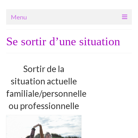
Menu
Bienvenue
Se sortir d’une situation
Accompagnements
Coaching professionnel
Sortir de la
Soin-Massage
situation actuelle
…ma grossesse et ma vie de bébé
familiale/personnelle
…dans ma peau d’ado
ou professionnelle
…dans mon corps
…dans mon corps qui vieillit
Constellations Systémiques Familiales