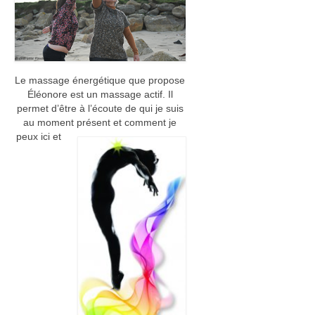
Karmiques Chamaniques Animales
Tarot-Constellation
Soin de l’Aura
Le massage énergétique que propose
Annales akashiques
Éléonore est un massage actif. Il
permet d’être à l’écoute de qui je suis
Relation à l’argent
au moment présent et comment
je
peux ici et
Séances
Mieux-être et auto-guérison
Se sortir d’une situation
Se révéler à soi
Formations
Formation Energéticien-ne diplômante